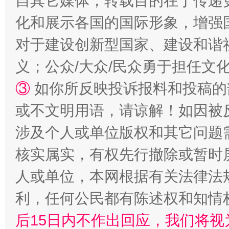
自其它媒体，转载目的在于传递
化和展示各国的国际形象，增强
对于建设创新型国家、建设和谐
义；公众/大众/民众勇于担任文
③
如你所反映投诉报料和投稿的
或不文明用语，请谅解！如因被
招工难、用工荒背后
涉及个人或单位版权和其它问题
核实属实，有权先行撤除或暂时
人或单位，本网根据有关法律法
利，任何公民都有陈述权和知情
后15日内不作出回应，我们将视