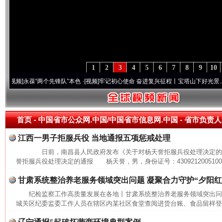
1
2
3
4
5
6
7
8
9
10
]
永葆“两个先锋队”本色
·[视频]
牢记初心使命 奋进复兴征程丨宝塔山下好光景..
·[视频]
首页
- 中国省市公众网.中国/中国省市信息网.中国 -
省市负责人
江西一男子拒服兵役 当地通报五项惩戒处理
日前，南昌县人民政府发布《关于对杨天誉拒服兵役处理决定的
誉拒服兵役处理决定的通报 杨天誉，男，身份证号：43092120051009*
甘肃系统整治养老服务领域突出问题 凝聚合力守护“夕阳红
纪检监察工作高质量发展在各地丨甘肃系统整治养老服务领域突出问题
城关区纪委监委工作人员在辖区内某社区食堂查阅进货台账、食品留样登记