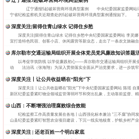
辽宁通报5起破坏营商环境典型案例
辽宁通报5起破坏营商环境典型案例 中央纪委国家监委网站讯
宁省纪检监察机关近期查处的5起破坏营商环境典型案例通报如下。 1.
深度关注|留得住青山绿水 记得住乡愁
深度关注|留得住青山绿水 记得住乡愁中央纪委国家监委网站 李
宜打造特色民宿、创客小店、休闲露营等新业态，走出了一条农文旅融合发
库尔勒市交通运输局组织开展全体党员党风廉政知识答题
以考促学筑防线 以学促廉践初心——库尔勒市交通运输局组织开展
动 法治讯（张海翔）为深入贯彻落实全面从严治党要求，进一步筑牢交
深度关注丨让公共收益晒在“阳光”下
深度关注丨让公共收益晒在"阳光"下中央纪委国家监委网站 陈瑶
新区纪委监委紧盯物业领域监管薄弱环节和突出乱象，主动靠前监督、精准
山西：不断增强治理腐败综合效能
纪检监察工作高质量发展在各地丨山西强化标本兼治 "三不腐"协同
山县纪委监委紧盯智慧农业项目建设，下沉一线实地核查，护航乡村产业提
深度关注 | 还老百姓一个明白家底