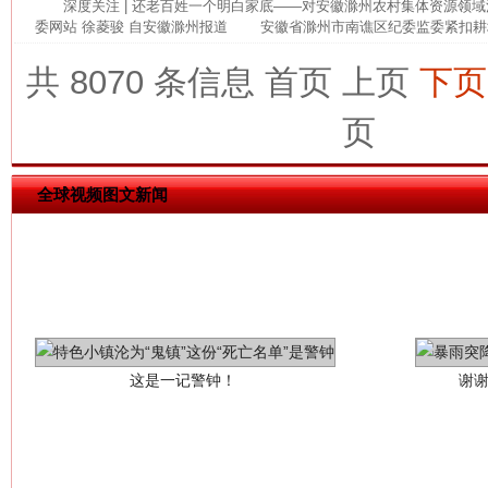
深度关注 | 还老百姓一个明白家底——对安徽滁州农村集体资源领
委网站 徐菱骏 自安徽滁州报道 安徽省滁州市南谯区纪委监委紧扣耕地
网上购药对药下症？
共 8070 条信息
首页
上页
下页
页
全球视频图文新闻
这是一记警钟！
谢