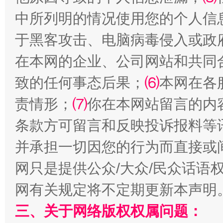
中所列明的情况使用您的个人信
揭批美国五大"原罪"
"炒
于黑客攻击、电脑病毒侵入或政
在本网的企业、公司网站和共同
致的任何事态后果；
⑹
本网在各
责情形；
⑺
你在本网站留言的内
条款方可留言和反映投诉报料等
并承担一切因您的行为而直接或
解纷+调解+退费，一次搞定
网只是提供公众/大众/民众话语
网有关规定将不定期更新本声明
三、关于网络版权权属问题：