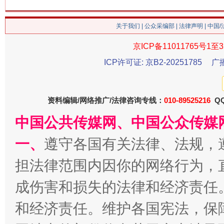
关于我们
|
公众采编部
|
法律声明
| 中国
京ICP备11011765号1至3
ICP许可证: 京B2-20251785
广
今
在谋一域中谋全局
资料编辑/网络推广/法律咨询专线：
010-89525216
QQ
中国公共传媒网、中国公众传媒
一、
遵守各国有关法律、法规，
担法律范围内因你的网络行为，
成伤害和损失的法律和经济责任
和经济责任。维护各国宪法，保
习近平的博鳌关键词
魏明亮