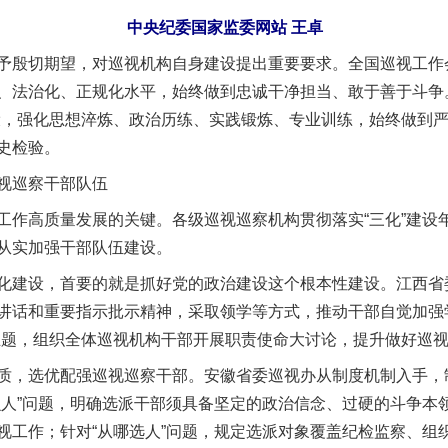
中央纪委国家监委网站 王卓
殷切期望，对巡视机构自身建设提出重要要求。全国巡视工作
、法治化、正规化水平，始终做到忠诚干净担当、敢于善于斗争
设，强化思想淬炼、政治历练、实践锻炼、专业训练，始终做到
史检验。
视巡察干部队伍
高质量发展的关键。各级巡视巡察机构贯彻落实“三化”建设
从实加强干部队伍建设。
设，首要的就是抓好党的政治建设这个根本性建设。江西省委
讲话和重要指示批示精神，采取领学等方式，推动干部自觉加强
主题，组织全体巡视机构干部开展职责使命大讨论，提升做好巡
，选优配强巡视巡察干部。安徽省委巡视办从制度机制入手，
么人”问题，明确选派干部须具备坚定的政治信念、过硬的斗争本
视工作；针对“从哪选人”问题，规定选派对象覆盖纪检监察、组