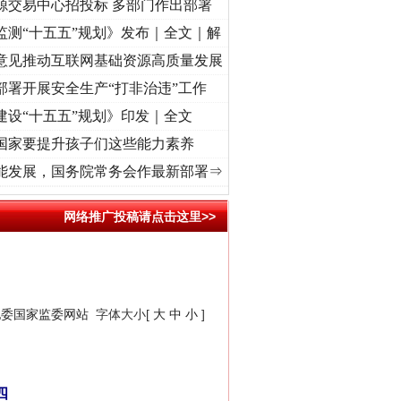
源交易中心招投标 多部门作出部署
监测“十五五”规划》发布｜全文｜解
意见推动互联网基础资源高质量发展
部署开展安全生产“打非治违”工作
建设“十五五”规划》印发｜全文
国家要提升孩子们这些能力素养
初心使命 奋进复兴征程丨“转折之城”激荡..
·[视频]
牢记初心使命 奋进复兴征程丨红船起航
能发展，国务院常务会作最新部署⇒
网络推广投稿请点击这里>>
纪委国家监委网站
字体大小[
大
中
小
]
四