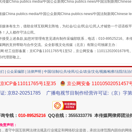
 publics media/中国公众新闻China publics news/中国法制新闻Chinese 
publics media/中国公众新闻China publics news/中国法制新闻Chinese l
媒体有生力，借助全球互联网主阵地，为社会/公众/民众/公民人才铺垫一个话语权平
务！人人都作守法公民。
接受上述条款,如您对管理有意见请向制作采编部联系，电话：010-89525216。
媒网的支持帮助与合作交流。众全影视文化传媒（北京）有限公司独家主办 :
网 经工信部备案：京ICP备11011765号1至52，京公网安备：11011202001678号
部/代理部敬上。
我们
|
公众采编部
|
法律声明
| 中国/法制/公共/全民/公众/农业/文化/视频/检察/法院/法治
珠宝鉴定乱象
京ICP备11011765号1至35
京公网安备 11010502051457
证: 京B2-20251785
广播电视节目制作经营许可证:（京）字第3
咨询专线：
010-89525216
QQ在线：3555333776 本传媒网律师团
和免责声明：
德，遵守中国互联网法律法规及行业规定和网络职业道德，承担法律范围内因你的网络