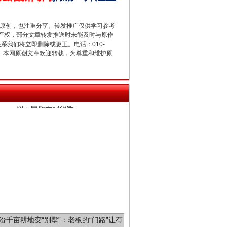
重原创，也注重分享。转发推广仅供学习参考
产权，部分文章转发推送时未能及时与原作
联系我们将立即删除或更正。电话：010-
新中国诞生的见证
2 1号。本网原创文章欢迎转载，为尊重和维护原
千亩耕地变“别墅”