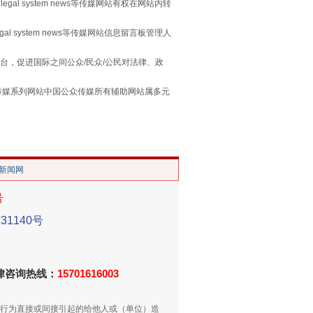
legal system news等传媒网站有权在网站内转
egal system news等传媒网站信息留言板管理人
台，促进国际之间公众/民众/公民对法律、政
本传媒系列网站中国公众传媒所有辅助网站属多元
。
/新闻网
重拳出击！专项整治午间酒驾
号
1140号
法律咨询热线：
15701616003
行为直接或间接引起的给他人或（单位）造