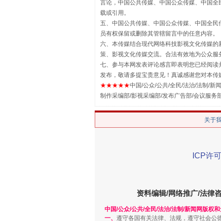
言论，中国公共传媒、中国公众传媒、中国全民传媒China
载或引用。
五、中国公共传媒、中国公众传媒、中国全民传媒China 
员有权保留或删除其管辖留言中的任意内容。
六、本传媒结合现代网络科技影视文化传媒的新
策、影视文化传媒交流。合法有效地为公众服
七、参与本网发表评论感言即表明您已经阅读并
发布，敬请多提宝贵意见！真诚感谢您对本传
★★★★★
中国/公众/公共/全民/法治/法制/新闻
制作采编部/影视采编部/发布广告部/会议服务
关于
解纷+调解+退费，一次搞定
ICP许可
资料编辑/网络推广/法律
中国/公众/公共/全民/法治/法制/新闻网版权
一、
遵守各国有关法律、法规，遵守社会公