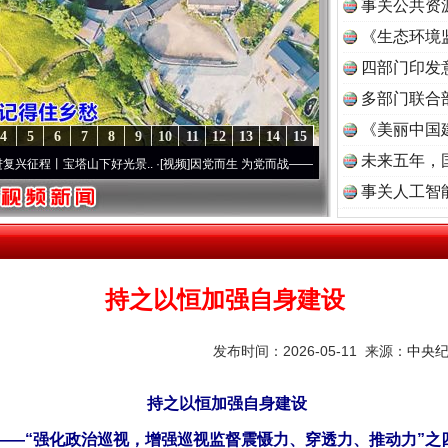
事关公共资
《生态环境
读
四部门印发
多部门联合
《美丽中国
4
5
6
7
8
9
10
11
12
13
14
15
未来五年，
丨宝塔山下好光景..
·[视频]
因党而生 为党而战——百年“纪”事⑧加强纪律..
·[视频]
牢记
事关人工智
持之以恒加强自身建设
发布时间：2026-05-11 来源：
中央
持之以恒加强自身建设
——“强化政治巡视，增强巡视监督震慑力、穿透力、推动力”之