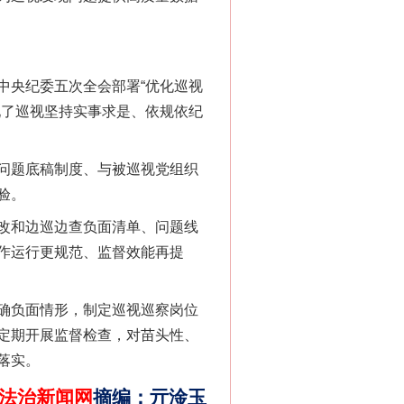
“神药”背后的真相
央纪委五次全会部署“优化巡视
现了巡视坚持实事求是、依规依纪
问题底稿制度、与被巡视党组织
验。
改和边巡边查负面清单、问题线
作运行更规范、监督效能再提
法官巧妙执行解纠纷
确负面情形，制定巡视巡察岗位
定期开展监督检查，对苗头性、
落实。
法治新闻网
摘编
：
亓淦玉