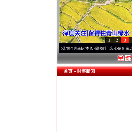
1
2
3
 深刻改变雪域高原..
·[视频]
永葆“两个先锋队”本色
·[视频]
牢记初心使命 奋进复兴征程
首页
»
时事新闻